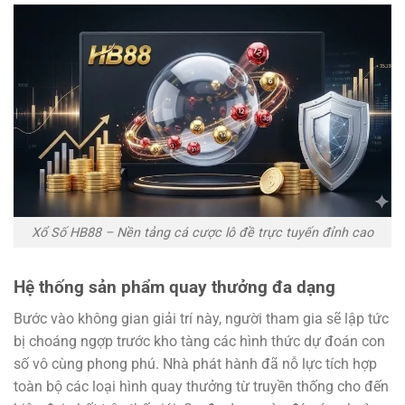
Xổ Số HB88 – Nền tảng cá cược lô đề trực tuyến đỉnh cao
Hệ thống sản phẩm quay thưởng đa dạng
Bước vào không gian giải trí này, người tham gia sẽ lập tức
bị choáng ngợp trước kho tàng các hình thức dự đoán con
số vô cùng phong phú. Nhà phát hành đã nỗ lực tích hợp
toàn bộ các loại hình quay thưởng từ truyền thống cho đến