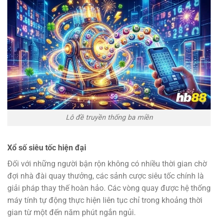
Lô đề truyền thống ba miền
Xổ số siêu tốc hiện đại
Đối với những người bận rộn không có nhiều thời gian chờ
đợi nhà đài quay thưởng, các sảnh cược siêu tốc chính là
giải pháp thay thế hoàn hảo. Các vòng quay được hệ thống
máy tính tự động thực hiện liên tục chỉ trong khoảng thời
gian từ một đến năm phút ngắn ngủi.