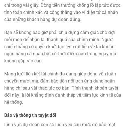
chỉ trong vài giây. Dòng tiền thưởng khổng lồ lập tức được
tính toán chính xác và cộng thẳng vào ví điện tử cá nhân
của những khách hàng dự đoán đúng.
Bạn sẽ không bao giờ phải chịu đựng cảm giác chờ đợi
mỏi mòn để nhận lại thành quả của chính mình. Người
chiến thắng có quyền khởi tạo lệnh rút tiền về tài khoản
ngân hàng cá nhân bất cứ thời điểm nào trong ngày mà
không gặp rào cản.
Mạng lưới liên kết tài chính đa dạng giúp dòng vốn luân
chuyển mượt mà, đảm bảo tiền nổi trên ứng dụng ngân
hàng chỉ sau vài thao tác cơ bản. Tính thanh khoản tuyệt
đối này là lời khẳng định đanh thép về tiềm lực kinh tế của
hệ thống.
Bảo vệ thông tin tuyệt đối
Lĩnh vực dự đoán con số luôn yêu cầu mức độ bảo mật