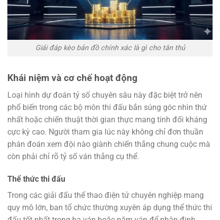
Giải đáp kèo bản đồ chính xác là gì cho tân thủ
Khái niệm và cơ chế hoạt động
Loại hình dự đoán tỷ số chuyên sâu này đặc biệt trở nên
phổ biến trong các bộ môn thi đấu bắn súng góc nhìn thứ
nhất hoặc chiến thuật thời gian thực mang tính đối kháng
cực kỳ cao. Người tham gia lúc này không chỉ đơn thuần
phán đoán xem đội nào giành chiến thắng chung cuộc mà
còn phải chỉ rõ tỷ số ván thắng cụ thể.
Thể thức thi đấu
Trong các giải đấu thể thao điện tử chuyên nghiệp mang
quy mô lớn, ban tổ chức thường xuyên áp dụng thể thức thi
đấu tốt nhất trong ba ván hoặc năm ván để phân định