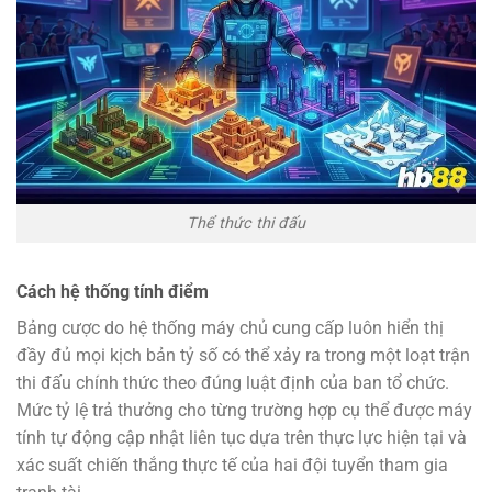
Thể thức thi đấu
Cách hệ thống tính điểm
Bảng cược do hệ thống máy chủ cung cấp luôn hiển thị
đầy đủ mọi kịch bản tỷ số có thể xảy ra trong một loạt trận
thi đấu chính thức theo đúng luật định của ban tổ chức.
Mức tỷ lệ trả thưởng cho từng trường hợp cụ thể được máy
tính tự động cập nhật liên tục dựa trên thực lực hiện tại và
xác suất chiến thắng thực tế của hai đội tuyển tham gia