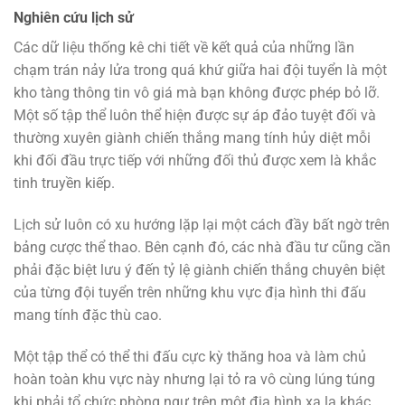
Nghiên cứu lịch sử
Các dữ liệu thống kê chi tiết về kết quả của những lần
chạm trán nảy lửa trong quá khứ giữa hai đội tuyển là một
kho tàng thông tin vô giá mà bạn không được phép bỏ lỡ.
Một số tập thể luôn thể hiện được sự áp đảo tuyệt đối và
thường xuyên giành chiến thắng mang tính hủy diệt mỗi
khi đối đầu trực tiếp với những đối thủ được xem là khắc
tinh truyền kiếp.
Lịch sử luôn có xu hướng lặp lại một cách đầy bất ngờ trên
bảng cược thể thao. Bên cạnh đó, các nhà đầu tư cũng cần
phải đặc biệt lưu ý đến tỷ lệ giành chiến thắng chuyên biệt
của từng đội tuyển trên những khu vực địa hình thi đấu
mang tính đặc thù cao.
Một tập thể có thể thi đấu cực kỳ thăng hoa và làm chủ
hoàn toàn khu vực này nhưng lại tỏ ra vô cùng lúng túng
khi phải tổ chức phòng ngự trên một địa hình xa lạ khác.