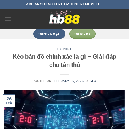
Skip
ADD ANYTHING HERE OR JUST REMOVE IT...
to
content
ĐĂNG NHẬP
ĐĂNG KÝ
E-SPORT
Kèo bản đồ chính xác là gì – Giải đáp
cho tân thủ
POSTED ON
FEBRUARY 26, 2026
BY
SEO
26
Feb