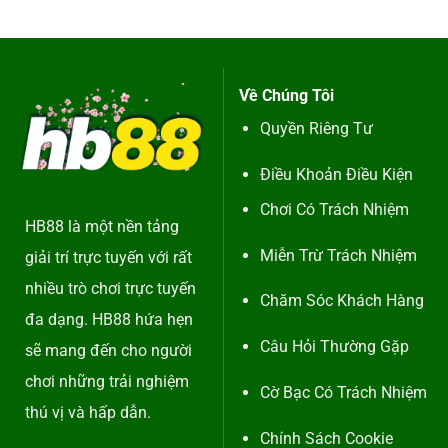
tượng
dẫn
Wild
chi
–
tiết
Giải
nhất
mã
chi
Về Chúng Tôi
tiết
cho
Quyền Riêng Tư
tân
thủ
Điều Khoản Điều Kiện
Chơi Có Trách Nhiệm
HB88 là một nền tảng
Miễn Trừ Trách Nhiệm
giải trí trực tuyến với rất
nhiều trò chơi trực tuyến
Chăm Sóc Khách Hàng
đa dạng. HB88 hứa hẹn
Câu Hỏi Thường Gặp
sẽ mang đến cho người
chơi những trải nghiệm
Cờ Bạc Có Trách Nhiệm
thú vị và hấp dẫn.
Chính Sách Cookie